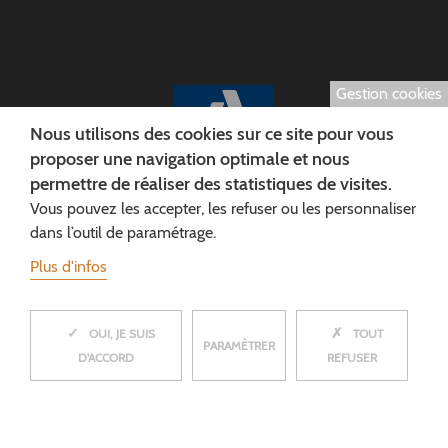
Gestion cookies
Nous utilisons des cookies sur ce site pour vous
proposer une navigation optimale et nous
permettre de réaliser des statistiques de visites.
Vous pouvez les accepter, les refuser ou les personnaliser
Conseil départemental de l'Aisne
dans l’outil de paramétrage.
Direction de l'Autonomie et de la MDPH
Plus d'infos
28 rue Fernand Christ
02000 LAON
✓
✗
MASQUER
OUI, JE SUIS
TOUT
PARAMÈTRER
D'ACCORD
REFUSER