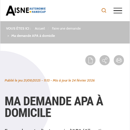
Toggle
Accueil
Faire une demande
Fil
Ma demande APA à domicile
d'Ariane
Publié le
jeu 21/08/2025 - 11:13
- Mis à jour le
24 février 2026
MA DEMANDE APA À
DOMICILE