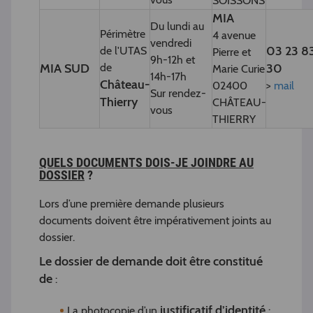
SOISSONS
MIA
Du lundi au
Périmètre
4 avenue
vendredi
03 23 8
de l'UTAS
Pierre et
9h-12h et
MIA SUD
de
30
Marie Curie
14h-17h
Château-
02400
>
mail
Sur rendez-
Thierry
CHÂTEAU-
vous
THIERRY
QUELS DOCUMENTS DOIS-JE JOINDRE AU
DOSSIER
?
Lors d’une première demande plusieurs
documents doivent être impérativement joints au
dossier.
Le dossier de demande doit être constitué
de
:
justificatif d’identité
La photocopie d’un
: