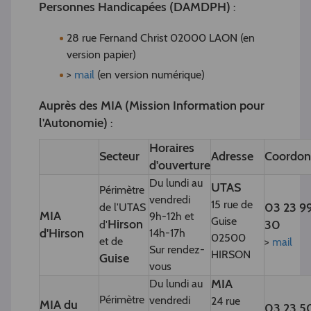
Personnes Handicapées (DAMDPH)
:
28 rue Fernand Christ 02000 LAON (en
version papier)
>
mail
(en version numérique)
Auprès des MIA (Mission Information pour
l'Autonomie)
:
Horaires
Secteur
Adresse
Coordon
d'ouverture
Du lundi au
UTAS
Périmètre
vendredi
15 rue de
03 23 9
de l'UTAS
MIA
9h-12h et
Guise
Hirson
30
d'
d'Hirson
14h-17h
02500
et de
>
mail
Sur rendez-
HIRSON
Guise
vous
MIA
Du lundi au
Périmètre
vendredi
24 rue
MIA du
03 23 5