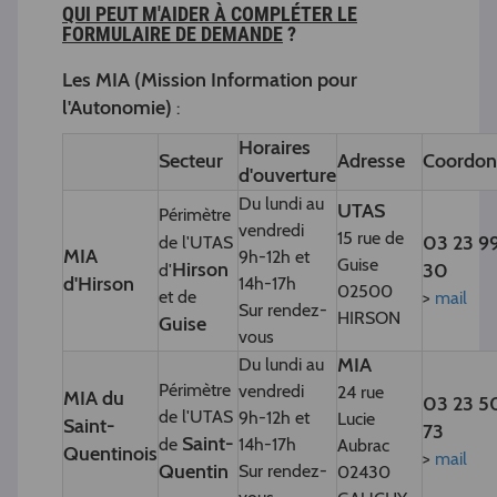
QUI PEUT M'AIDER À COMPLÉTER LE
FORMULAIRE DE DEMANDE
?
Les MIA (Mission Information pour
l'Autonomie)
:
Horaires
Secteur
Adresse
Coordon
d'ouverture
Du lundi au
UTAS
Périmètre
vendredi
15 rue de
03 23 9
de l'UTAS
MIA
9h-12h et
Guise
Hirson
30
d'
d'Hirson
14h-17h
02500
et de
>
mail
Sur rendez-
HIRSON
Guise
vous
MIA
Du lundi au
Périmètre
vendredi
24 rue
MIA du
03 23 5
de l'UTAS
9h-12h et
Lucie
Saint-
73
Saint-
de
14h-17h
Aubrac
Quentinois
>
mail
Quentin
Sur rendez-
02430