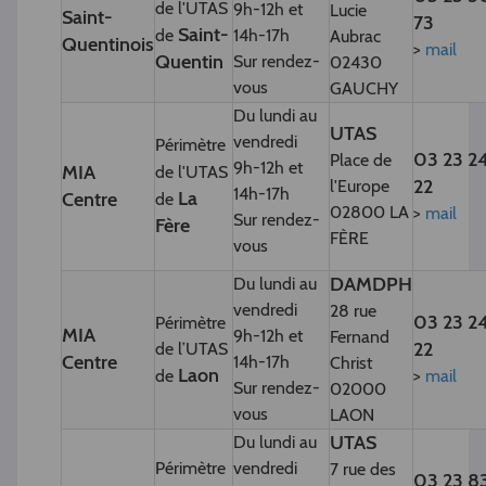
de l'UTAS
9h-12h et
Lucie
Saint-
73
Saint-
de
14h-17h
Aubrac
Quentinois
>
mail
Quentin
Sur rendez-
02430
vous
GAUCHY
Du lundi au
UTAS
vendredi
Périmètre
03 23 2
Place de
9h-12h et
MIA
de l'UTAS
22
l'Europe
14h-17h
La
Centre
de
02800 LA
>
mail
Sur rendez-
Fère
FÈRE
vous
DAMDPH
Du lundi au
vendredi
28 rue
03 23 2
Périmètre
MIA
9h-12h et
Fernand
22
de l’UTAS
Centre
14h-17h
Christ
Laon
de
>
mail
Sur rendez-
02000
vous
LAON
UTAS
Du lundi au
Périmètre
vendredi
7 rue des
03 23 8