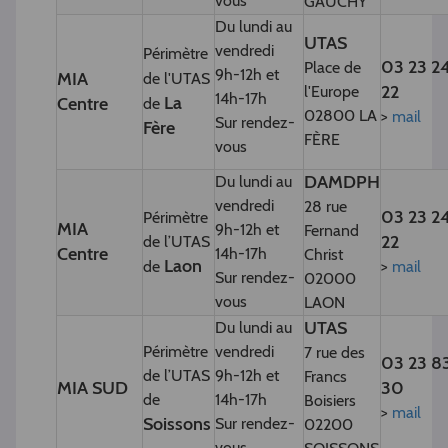
vous
GAUCHY
Du lundi au
UTAS
vendredi
Périmètre
03 23 2
Place de
9h-12h et
MIA
de l'UTAS
22
l'Europe
14h-17h
La
Centre
de
02800 LA
>
mail
Sur rendez-
Fère
FÈRE
vous
DAMDPH
Du lundi au
vendredi
28 rue
03 23 2
Périmètre
MIA
9h-12h et
Fernand
22
de l’UTAS
Centre
14h-17h
Christ
Laon
de
>
mail
Sur rendez-
02000
vous
LAON
UTAS
Du lundi au
Périmètre
vendredi
7 rue des
03 23 8
de l’UTAS
9h-12h et
Francs
MIA SUD
30
de
14h-17h
Boisiers
>
mail
Soissons
Sur rendez-
02200
vous