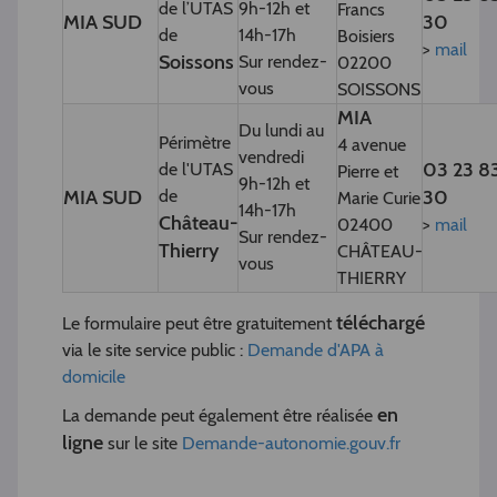
de l’UTAS
9h-12h et
Francs
MIA SUD
30
de
14h-17h
Boisiers
>
mail
Soissons
Sur rendez-
02200
vous
SOISSONS
MIA
Du lundi au
Périmètre
4 avenue
vendredi
03 23 8
de l'UTAS
Pierre et
9h-12h et
MIA SUD
de
30
Marie Curie
14h-17h
Château-
02400
>
mail
Sur rendez-
Thierry
CHÂTEAU-
vous
THIERRY
téléchargé
Le formulaire peut être gratuitement
via le site service public :
Demande d'APA à
domicile
en
La demande peut également être réalisée
ligne
sur le site
Demande-autonomie.gouv.fr