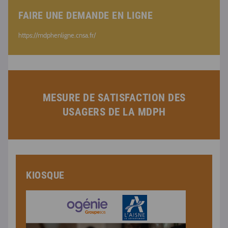
FAIRE UNE DEMANDE EN LIGNE
https://mdphenligne.cnsa.fr/
MESURE DE SATISFACTION DES
USAGERS DE LA MDPH
KIOSQUE