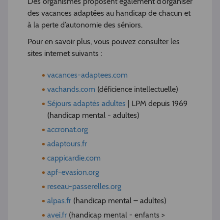
Des organismes proposent également d’organiser
des vacances adaptées au handicap de chacun et
à la perte d’autonomie des séniors.
Pour en savoir plus, vous pouvez consulter les
sites internet suivants :
vacances-adaptees.com
vachands.com
(déficience intellectuelle)
Séjours adaptés adultes
| LPM depuis 1969
(handicap mental - adultes)
accronat.org
adaptours.fr
cappicardie.com
apf-evasion.org
reseau-passerelles.org
alpas.fr
(handicap mental – adultes)
avei.fr
(handicap mental - enfants >