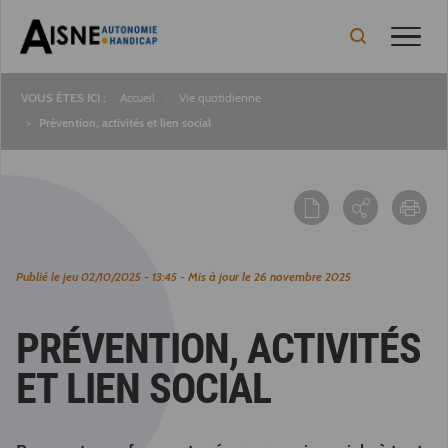
Toggle
Accueil
Vie quotidienne
Fil
Prévention, activités et lien social
d'Ariane
Publié le
jeu 02/10/2025 - 13:45
- Mis à jour le
26 novembre 2025
PRÉVENTION, ACTIVITÉS
ET LIEN SOCIAL