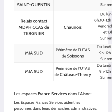
SAINT-QUENTIN
Sur re
Du lund
8h30-12h 
Relais contact
Vendred
MDPH CCAS de
Chaunois
et 1
TERGNIER
Sur re
Du lundi
Périmètre de l’UTAS
MIA SUD
9h-12h 
Soissons
de
Sur re
Du lundi
Périmètre de l’UTAS
MIA SUD
9h-12h 
Château-Thierry
de
Sur re
Les espaces France Services dans l'Aisne
:
Les Espaces Frances Services aident les
personnes dans leurs démarches administratives.