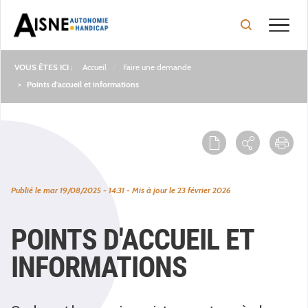
Toggle
Accueil
Faire une demande
Fil
Points d'accueil et informations
d'Ariane
Publié le
mar 19/08/2025 - 14:31
- Mis à jour le
23 février 2026
POINTS D'ACCUEIL ET
INFORMATIONS