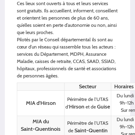
Ces lieux sont ouverts à tous et leurs services
sont gratuits. Ils accueillent, informent, conseillent
et orientent les personnes de plus de 60 ans,
qu’elles soient en perte d’autonomie ou non, ainsi
que leurs proches.
Pilotés par le Conseil départemental ils sont au
cœur d’un réseau qui rassemble tous les acteurs :
services du Département, MDPH, Assurance
Maladie, caisses de retraite, CCAS, SAAD, SSIAD,
hôpitaux, professionnels de santé et associations
de personnes âgées.
Secteur
Horaires
Du lundi
Périmètre de l'UTAS
MIA d'Hirson
9h-12h 
Hirson
Guise
d'
et de
Sur re
Du lundi
MIA du
Périmètre de l'UTAS
9h-12h 
Saint-Quentinois
Saint-Quentin
de
Sur re