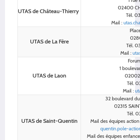
1 rue
02400 C
UTAS de Château-Thierry
Tél. 0
Mail :
utas.ch
Plac
028
UTAS de La Fère
Tél. 0
Mail :
uta
Forum
1 bouleva
UTAS de Laon
02002
Tél. 0
Mail :
ut
32 boulevard du
02315 SAI
Tél. 0
UTAS de Saint-Quentin
Mail des équipes action 
quentin.pole-actio
Mail des équipes enfance