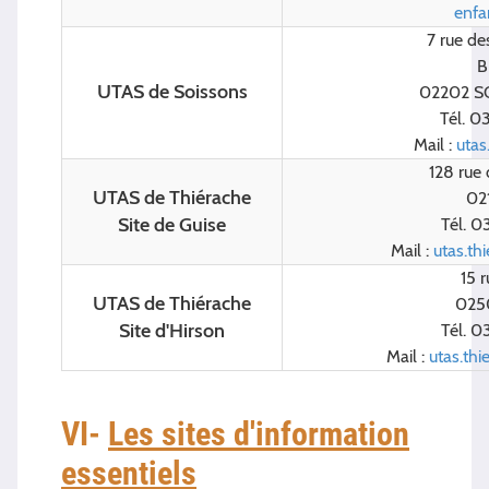
enfa
7 rue de
B
UTAS de Soissons
02202 S
Tél. 0
Mail :
utas
128 rue 
UTAS de Thiérache
02
Site de Guise
Tél. 0
Mail :
utas.th
15 
UTAS de Thiérache
025
Site d'Hirson
Tél. 0
Mail :
utas.thi
VI-
Les sites d'information
essentiels