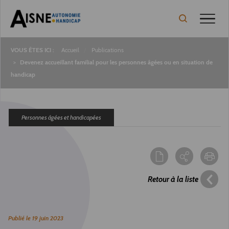
Toggle
Accueil
Publications
Fil
Devenez accueillant familial pour les personnes âgées ou en situation de
handicap
d'Ariane
Personnes âgées et handicapées
Retour à la liste
Publié le
19 juin 2023