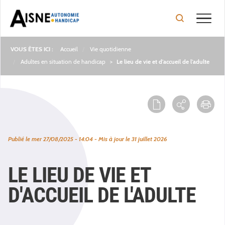
Toggle
Accueil
Vie quotidienne
Fil
Adultes en situation de handicap
Le lieu de vie et d'accueil de l'adulte
d'Ariane
Publié le
mer 27/08/2025 - 14:04
- Mis à jour le
31 juillet 2026
LE LIEU DE VIE ET
D'ACCUEIL DE L'ADULTE