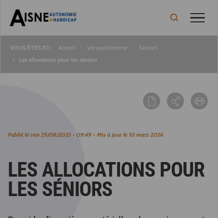
Toggle
Accueil
Vie quotidienne
Séniors
Fil
Les allocations pour les séniors
d'Ariane
Publié le
ven 29/08/2025 - 09:49
- Mis à jour le
10 mars 2026
LES ALLOCATIONS POUR
LES SÉNIORS