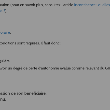
nation (pour en savoir plus, consultez l'article
Incontinence : quelles
ns ?
),
.
oraire
conditions sont requises. Il faut donc :
ulière,
e avoir un degré de perte d'autonomie évalué comme relevant du GIR
ession de son bénéficiaire.
enu.