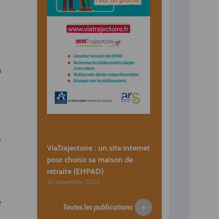
s
s
ViaTrajectoire : un site internet
pour choisir sa maison de
retraite (EHPAD)
30 novembre 2022
r
Toutes les publications