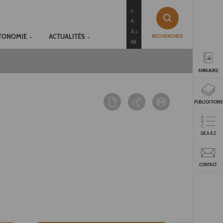
contenu
menu
recherche
A-
A
A+
UTONOMIE
ACTUALITÉS
RECHERCHER
ANNUAIRE
PUBLICATIONS
DE A À Z
CONTACT