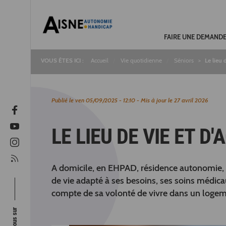
FAIRE UNE DEMAND
Accueil
Vie quotidienne
Séniors
Le lieu d
Fil
d'Ariane
Publié le
ven 05/09/2025 - 12:10
- Mis à jour le
27 avril 2026
LE LIEU DE VIE ET D
A domicile, en EHPAD, résidence autonomie, acc
de vie adapté à ses besoins, ses soins médic
compte de sa volonté de vivre dans un logem